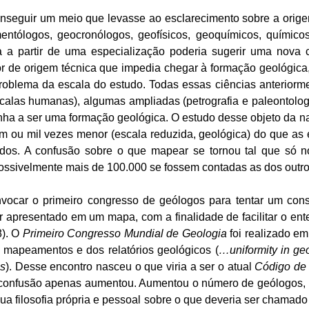
 conseguir um meio que levasse ao esclarecimento sobre a ori
entólogos, geocronólogos, geofísicos, geoquímicos, químico
 a partir de uma especialização poderia sugerir uma nova c
tor de origem técnica que impedia chegar à formação geológica
roblema da escala do estudo. Todas essas ciências anterior
alas humanas), algumas ampliadas (petrografia e paleontologi
ha a ser uma formação geológica. O estudo desse objeto da na
em ou mil vezes menor (escala reduzida, geológica) do que as 
os. A confusão sobre o que mapear se tornou tal que só n
ossivelmente mais de 100.000 se fossem contadas as dos outro
vocar o primeiro congresso de geólogos para tentar um cons
r apresentado em um mapa, com a finalidade de facilitar o e
8). O
Primeiro Congresso Mundial de Geologia
foi realizado em
 mapeamentos e dos relatórios geológicos (
…uniformity in geo
s
). Desse encontro nasceu o que viria a ser o atual
Código de 
a confusão apenas aumentou. Aumentou o número de geólogos, m
sua filosofia própria e pessoal sobre o que deveria ser chamad