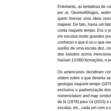
Entretanto, as tentativas de
por aí. Geomorfólogos, sedim
quem tivesse uma ideia nova
mapear. De fato, havia um fa
conta naquele tempo. Era o p
em escalas muito grandes (esc
conhecer o que é ou o que ven
auxílio de uma escala dez, c
dos estudos acima mencionad
haviam 13.000 formações, e p
Os americanos decidiram con
ordem sobre o que deveria se
geologia naquele tempo (187
exclusiva a padronização dos
nomenclature and map simbol
de lá (1878) para cá (2015) 
escolas, etc., cada um com a 