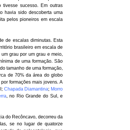
o tivesse sucesso. Em outras
não havia sido descoberta uma
ita pelos pioneiros em escala
e de escalas diminutas. Esta
itório brasileiro em escala de
 um grau por um grau e meio,
mínima de uma formação. São
ia do tamanho de uma formação,
erca de 70% da área do globo
 por formações mais jovens. A
l;
Chapada Diamantina
;
Morro
rra
, no Rio Grande do Sul, e
cia do Recôncavo, decorreu da
idas, se no lugar de quatorze