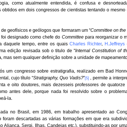
gia, como atualmente entendida, é confusa e desnorte
s obtidos em dois congressos de cientistas tentando o mesmo o
 de geofísicos e geólogos que formaram um “
Committee on the I
)
foi designado como chefe do
Committee
para reorganizar o 
a daquele tempo, entre os quais
Charles Richter
,
H.Jeffreys
ma edição revisada sob o titulo de “
Internal Constitution of t
, mas sem qualquer definição sobre a unidade de mapeamento o
após um congresso sobre estratigrafia, realizado em Bad Honn
al, cujo título “
Stratigraphy, Quo Vadis?
”
, permite a interp
[5]
rinta e oito doutores, mais dezesseis professores de quatorze
omo antes dele, porque nada foi resolvido sobre o problema
eá-la.
ada no Brasil, em 1986, em trabalho apresentado ao Congr
 foram descartadas as várias formações em que era subdividi
Aliança, Sergi, Ilhas, Candeias etc.), substituindo-as por u