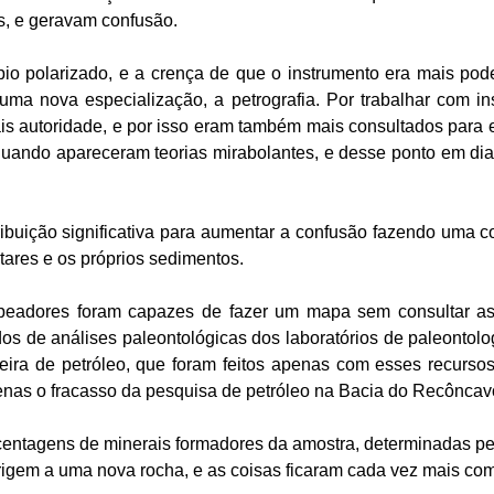
, e geravam confusão.
o polarizado, e a crença de que o instrumento era mais pod
uma nova especialização, a petrografia. Por trabalhar com ins
is autoridade, e por isso eram também mais consultados para 
quando apareceram teorias mirabolantes, e desse ponto em dia
ibuição significativa para aumentar a confusão fazendo uma co
ares e os próprios sedimentos.
adores foram capazes de fazer um mapa sem consultar as d
ados de análises paleontológicas dos laboratórios de paleonto
leira de petróleo, que foram feitos apenas com esses recurso
apenas o fracasso da pesquisa de petróleo na Bacia do Recôncav
centagens de minerais formadores da amostra, determinadas pelo
rigem a uma nova rocha, e as coisas ficaram cada vez mais com