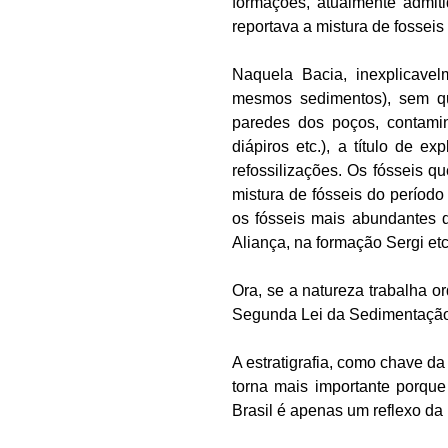
formações, atualmente admiti
reportava a mistura de fosseis
Naquela Bacia, inexplicavel
mesmos sedimentos), sem qu
paredes dos poços, contami
diápiros etc.), a título de e
refossilizações. Os fósseis 
mistura de fósseis do períod
os fósseis mais abundantes d
Aliança, na formação Sergi et
Ora, se a natureza trabalha 
Segunda Lei da Sedimentação).
A estratigrafia, como chave d
torna mais importante porque
Brasil é apenas um reflexo da