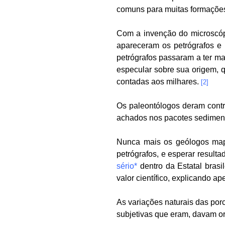
comuns para muitas formações
Com a invenção do microscópi
apareceram os petrógrafos e 
petrógrafos passaram a ter ma
especular sobre sua origem, 
contadas aos milhares.
[2]
Os paleontólogos deram contr
achados nos pacotes sediment
Nunca mais os geólogos mape
petrógrafos, e esperar result
sério*
dentro da Estatal brasi
valor científico, explicando 
As variações naturais das por
subjetivas que eram, davam o