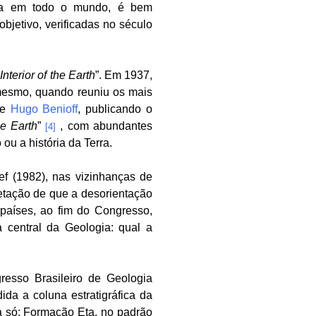
ada em todo o mundo, é bem
bjetivo, verificadas no século
nterior of the Earth
”. Em 1937,
mesmo, quando reuniu os mais
e
Hugo Benioff
, publicando o
he Earth
”
, com abundantes
[4]
u a história da Terra.
ef (1982), nas vizinhanças de
retação de que a desorientação
 países, ao fim do Congresso,
 central da Geologia: qual a
esso Brasileiro de Geologia
da a coluna estratigráfica da
ma só: Formação Eta, no padrão