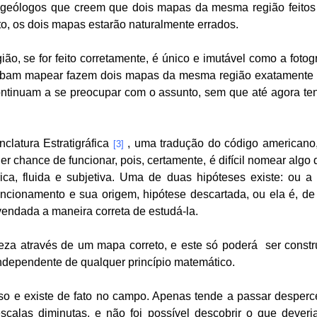
eólogos que creem que dois mapas da mesma região feitos 
to, os dois mapas estarão naturalmente errados.
ão, se for feito corretamente, é único e imutável como a foto
ibam mapear fazem dois mapas da mesma região exatamente ig
ontinuam a se preocupar com o assunto, sem que até agora t
clatura Estratigráfica
, uma tradução do código americano,
[3]
r chance de funcionar, pois, certamente, é difícil nomear alg
ca, fluida e subjetiva. Uma de duas hipóteses existe: ou a 
cionamento e sua origem, hipótese descartada, ou ela é, de f
endada a maneira correta de estudá-la.
reza através de um mapa correto, e este só poderá
ser const
ndependente de qualquer princípio matemático.
so e existe de fato no campo. Apenas tende a passar desperc
scalas diminutas, e não foi possível descobrir o que deve