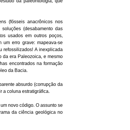
 estudo da paleontologia, que
ens (fósseis anacrônicos nos
s soluções (desabamento das
tos usados em outros poços,
e em um erro grave: mapeava-se
refossilizados! A inexplicada
no da era Paleozoica, e mesmo
Ilhas encontrados na formação
óleo da Bacia.
parente absurdo (corrupção da
a coluna estratigráfica.
e um novo código. O assunto se
orama da ciência geológica no