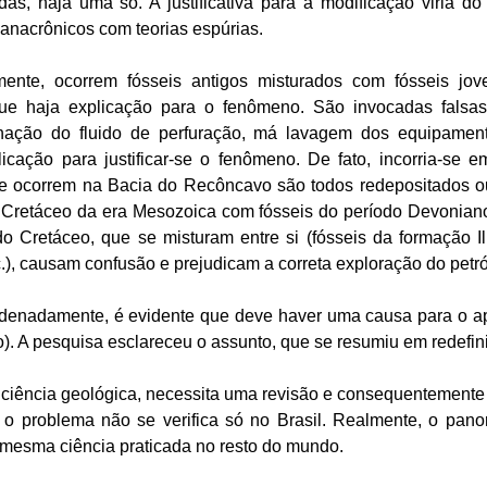
das, haja uma só. A justificativa para a modificação viria do
 anacrônicos com teorias espúrias.
mente, ocorrem fósseis antigos misturados com fósseis jov
e haja explicação para o fenômeno. São invocadas falsa
nação do fluido de perfuração, má lavagem dos equipamen
xplicação para justificar-se o fenômeno. De fato, incorria-s
que ocorrem na Bacia do Recôncavo são todos redepositados ou 
o Cretáceo da era Mesozoica com fósseis do período Devonia
o Cretáceo, que se misturam entre si (fósseis da formação 
c.), causam confusão e prejudicam a correta exploração do petr
ordenadamente, é evidente que deve haver uma causa para o a
 A pesquisa esclareceu o assunto, que se resumiu em redefinir 
a ciência geológica, necessita uma revisão e consequentement
 o problema não se verifica só no Brasil. Realmente, o pan
 mesma ciência praticada no resto do mundo.