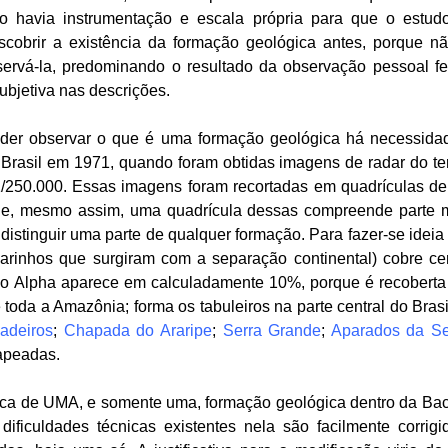
o havia instrumentação e escala própria para que o estud
escobrir a existência da formação geológica antes, porque 
ervá-la, predominando o resultado da observação pessoal fe
ubjetiva nas descrições.
er observar o que é uma formação geológica há necessidad
Brasil em 1971, quando foram obtidas imagens de radar do terr
1/250.000. Essas imagens foram recortadas em quadrículas de
e, mesmo assim, uma quadrícula dessas compreende parte 
 distinguir uma parte de qualquer formação. Para fazer-se ide
arinhos que surgiram com a separação continental) cobre c
ão Alpha aparece em calculadamente 10%, porque é recoberta
oda a Amazônia; forma os tabuleiros na parte central do Brasi
adeiros
;
Chapada do Araripe
;
Serra Grande
;
Aparados da Se
apeadas.
sica de UMA, e somente uma, formação geológica dentro da Ba
dificuldades técnicas existentes nela são facilmente corrig