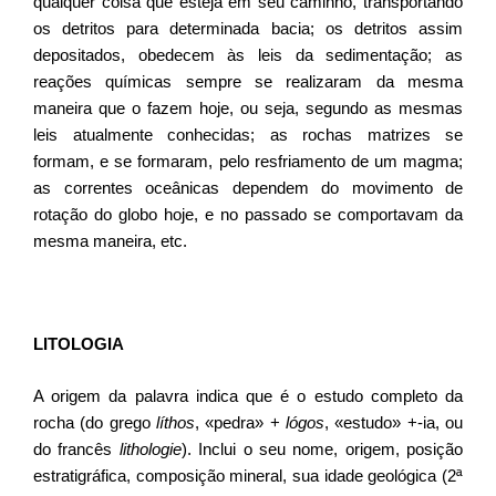
qualquer coisa que esteja em seu caminho, transportando
os detritos para determinada bacia; os detritos assim
depositados, obedecem às leis da sedimentação; as
reações químicas sempre se realizaram da mesma
maneira que o fazem hoje, ou seja, segundo as mesmas
leis atualmente conhecidas; as rochas matrizes se
formam, e se formaram, pelo resfriamento de um magma;
as correntes oceânicas dependem do movimento de
rotação do globo hoje, e no passado se comportavam da
mesma maneira, etc.
LITOLOGIA
​A origem da palavra indica que é o estudo completo da
rocha (do grego
líthos
, «pedra» +
lógos
, «estudo» +-ia, ou
do francês
lithologie
). Inclui o seu nome, origem, posição
estratigráfica, composição mineral, sua idade geológica (2ª