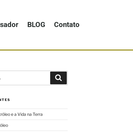
isador
BLOG
Contato
NTES
róleo e a Vida na Terra
róleo