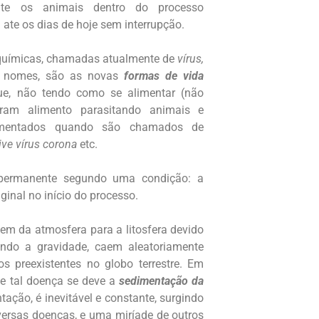
nte os animais dentro do processo
ate os dias de hoje sem interrupção.
 químicas, chamadas atualmente de
vírus,
s nomes, são as novas
formas de vida
que, não tendo como se alimentar (não
curam alimento parasitando animais e
dimentados quando são chamados de
ive vírus corona
etc.
permanente segundo uma condição: a
ginal no início do processo.
em da atmosfera para a litosfera devido
do a gravidade, caem aleatoriamente
os preexistentes no globo terrestre. Em
ue tal doença se deve a
sedimentação da
tação, é inevitável e constante, surgindo
versas doenças, e uma miríade de outros