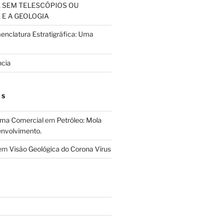
 SEM TELESCÓPIOS OU
E A GEOLOGIA
nclatura Estratigráfica: Uma
ncia
OS
ema Comercial
em
Petróleo: Mola
envolvimento.
em
Visão Geológica do Corona Vírus