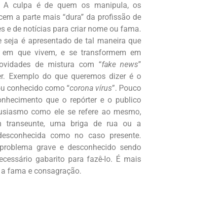
. A culpa é de quem os manipula, os
em a parte mais “dura” da profissão de
es e de notícias para criar nome ou fama.
e seja é apresentado de tal maneira que
e em que vivem, e se transformem em
ovidades de mistura com “
fake news
”
er. Exemplo do que queremos dizer é o
ou conhecido como “
corona vírus
”. Pouco
nhecimento que o repórter e o publico
tusiasmo como ele se refere ao mesmo,
m transeunte, uma briga de rua ou a
desconhecida como no caso presente.
problema grave e desconhecido sendo
cessário gabarito para fazê-lo. É mais
az a fama e consagração.