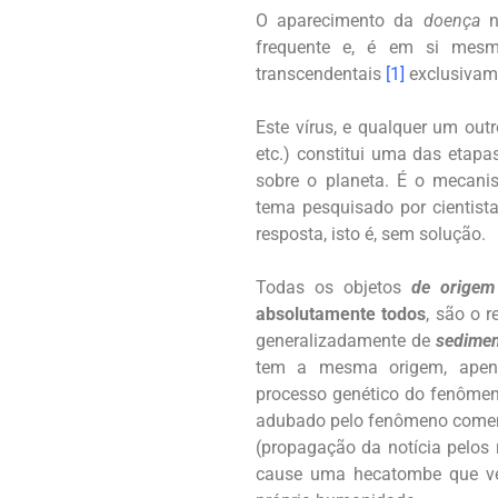
O aparecimento da
doença
n
frequente e, é em si mes
transcendentais
[1]
exclusivam
Este vírus, e qualquer um ou
etc.) constitui uma das etap
sobre o planeta. É o mecani
tema pesquisado por cientist
resposta, isto é, sem solução.
Todas os objetos
de origem
absolutamente todos
, são o
generalizadamente de
sedimen
tem a mesma origem, ape
processo genético do fenômen
adubado pelo fenômeno coment
(propagação da notícia pelos 
cause uma hecatombe que ve