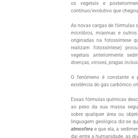
os vegetais e posteriorme
contínuo/evolutivo que chegou 
As novas cargas de fórmulas
micróbios, miasmas
e outro
originadas na fotossíntese 
realizam fotossíntese) pro
vegetais anteriormente se
doenças, viroses, pragas inclus
O fenômeno é constante e 
existência do gás carbônico ori
Essas fórmulas químicas desc
ao peso da sua massa segun
sobre qualquer área ou objet
linguagem geológica diz-se q
atmosfera
e que ela, a sedimen
dai entre a humanidade, as di