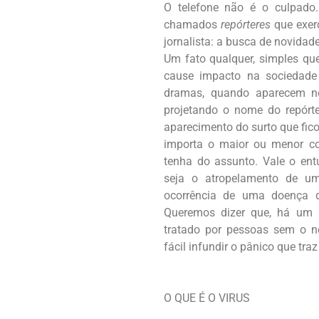
O telefone não é o culpado
chamados
repórteres
que exerc
jornalista: a busca de novidad
Um fato qualquer, simples qu
cause impacto na sociedad
dramas, quando aparecem n
projetando o nome do repórt
aparecimento do surto que fic
importa o maior ou menor co
tenha do assunto. Vale o en
seja o atropelamento de u
ocorrência de uma doença 
Queremos dizer que, há um 
tratado por pessoas sem o ne
fácil infundir o pânico que tr
O QUE É O VIRUS