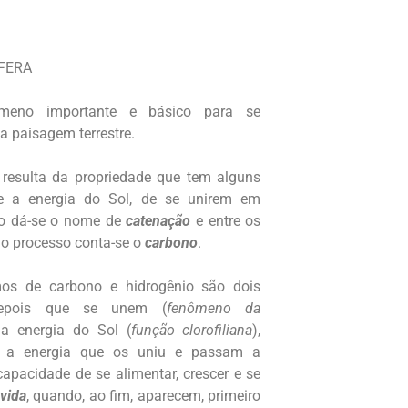
FERA
meno importante e básico para se
a paisagem terrestre.
resulta da propriedade que tem alguns
te a energia do Sol, de se unirem em
no dá-se o nome de
catenação
e entre os
no processo conta-se o
carbono
.
os de carbono e hidrogênio são dois
Depois que se unem (
fenômeno da
da energia do Sol (
função clorofiliana
),
a a energia que os uniu e passam a
pacidade de se alimentar, crescer e se
vida
, quando, ao fim, aparecem, primeiro